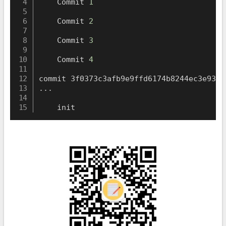
    Commit 
1
    Commit 
2
    Commit 
3
    Commit 
4
..
.

    init