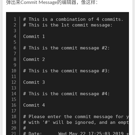
弹出来Commit Message的编辑器，像这样：
# This is a combination of 4 commits.

# This is the 1st commit message:

Commit 1

# This is the commit message #2:

Commit 2

# This is the commit message #3:

Commit 3

# This is the commit message #4:

Commit 4

# Please enter the commit message for you
# with '#' will be ignored, and an empty 
#

# Date:      Wed May 22 17:25:03 2019 +080