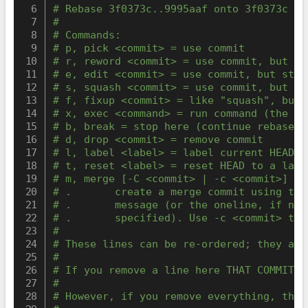
# Rebase 3f0373c..9995aaf onto 3f0373c (4
#
# Commands:
# p, pick <commit> = use commit
# r, reword <commit> = use commit, but ed
# e, edit <commit> = use commit, but stop
# s, squash <commit> = use commit, but me
# f, fixup <commit> = like "squash", but 
# x, exec <command> = run command (the re
# b, break = stop here (continue rebase l
# d, drop <commit> = remove commit
# l, label <label> = label current HEAD w
# t, reset <label> = reset HEAD to a labe
# m, merge [-C <commit> | -c <commit>] <l
# .       create a merge commit using the
# .       message (or the oneline, if no 
# .       specified). Use -c <commit> to 
#
# These lines can be re-ordered; they are
#
# If you remove a line here THAT COMMIT W
#
# However, if you remove everything, the 