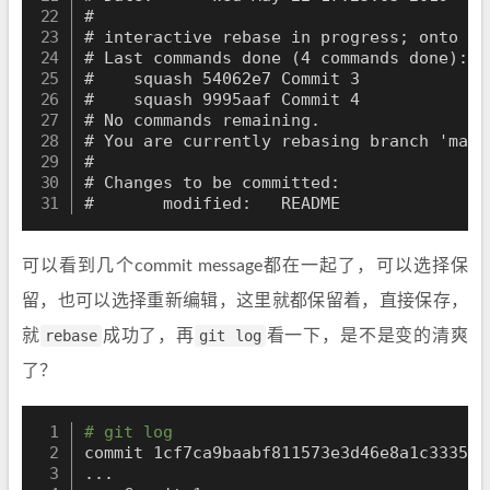
#

# interactive rebase in progress; onto 3f0
# Last commands done (4 commands done):

#    squash 54062e7 Commit 3

#    squash 9995aaf Commit 4

# No commands remaining.

# You are currently rebasing branch 'mast
#

# Changes to be committed:

#       modified:   README
可以看到几个commit message都在一起了，可以选择保
留，也可以选择重新编辑，这里就都保留着，直接保存，
就
rebase
成功了，再
git log
看一下，是不是变的清爽
了？
# git log
commit 1cf7ca9baabf811573e3d46e8a1c33353d
..
.
