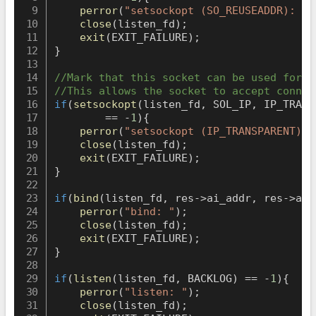
perror
(
"setsockopt (SO_REUSEADDR): "
)
close
(
listen_fd
)
;
exit
(
EXIT_FAILURE
)
;
}
//Mark that this socket can be used for t
//This allows the socket to accept connec
if
(
setsockopt
(
listen_fd
,
 SOL_IP
,
 IP_TRANS
==
-
1
)
{
perror
(
"setsockopt (IP_TRANSPARENT): 
close
(
listen_fd
)
;
exit
(
EXIT_FAILURE
)
;
}
if
(
bind
(
listen_fd
,
 res
->
ai_addr
,
 res
->
ai_
perror
(
"bind: "
)
;
close
(
listen_fd
)
;
exit
(
EXIT_FAILURE
)
;
}
if
(
listen
(
listen_fd
,
 BACKLOG
)
==
-
1
)
{
perror
(
"listen: "
)
;
close
(
listen_fd
)
;