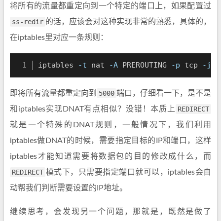
将所有的流量都重定向到一个特定的端口上，如果配置过
ss-redir
的话，应该会对这种实现非常的熟悉，具体的，
在iptables里对应一条规则：
iptables 
-t
 nat 
-A
 PREROUTING 
-p
 tcp 
-j
 R
即将所有流量都重定向到
5000
端口，仔细看一下，是不是
和iptables实现DNAT有点相似？没错！本质上
REDIRECT
就是一个特殊的DNAT规则，一般情况下，我们利用
iptables做DNAT的时候，需要指定目标的IP和端口，这样
iptables才能知道需要将数据包的目的修改成什么，而
REDIRECT
模式下，只需要指定端口就可以，iptables会自
动帮我们判断需要设置的IP地址。
继续思考，会发现另一个问题，那就是，既然是做了