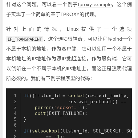
针对这个问题，可以看一个例子
tproxy-example
，这个例
子实现了一个简单的基于TPROXY的代理。
针对上面的情况，Linux提供了一个选项
IP_TRANSPARENT
，这个选项很神奇，可以让程序bind一个
不属于本机的地址，作为客户端，它可以使用一个不属于
本机地址的IP地址作为源IP发起连接，作为服务端，它可
以侦听在一个不属于本机的IP地址上，而这正是透明代理
所必须的。我们看下例子程序里的代码：
if
(
(
listen_fd 
=
socket
(
res
->
ai_family
,
 re
                res
->
ai_protocol
)
)
==
-
1
)
perror
(
"socket: "
)
;
exit
(
EXIT_FAILURE
)
;
}
if
(
setsockopt
(
listen_fd
,
 SOL_SOCKET
,
 SO_R
==
-
1
)
{