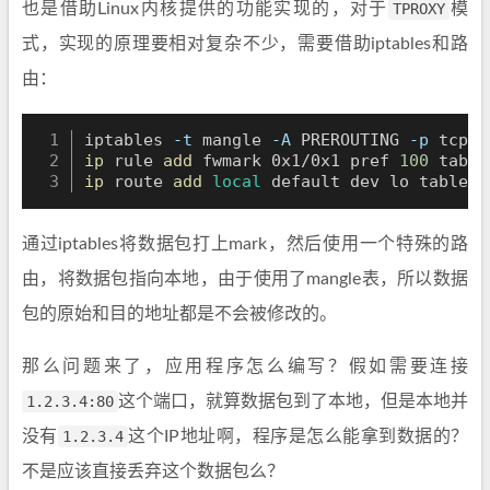
也是借助Linux内核提供的功能实现的，对于
TPROXY
模
式，实现的原理要相对复杂不少，需要借助iptables和路
由：
iptables 
-t
 mangle 
-A
 PREROUTING 
-p
 tcp 
-
ip
 rule 
add
 fwmark 0x1/0x1 pref 
100
 table
ip
 route 
add
local
 default dev lo table 
1
通过iptables将数据包打上mark，然后使用一个特殊的路
由，将数据包指向本地，由于使用了mangle表，所以数据
包的原始和目的地址都是不会被修改的。
那么问题来了，应用程序怎么编写？假如需要连接
1.2.3.4:80
这个端口，就算数据包到了本地，但是本地并
没有
1.2.3.4
这个IP地址啊，程序是怎么能拿到数据的？
不是应该直接丢弃这个数据包么？