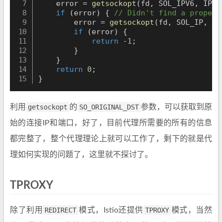
    error 
=
getsockopt
(
fd
,
 SOL_IPV6
,
 IP6T
if
(
error
)
{
// Didn't find a proper 
        error 
=
getsockopt
(
fd
,
 SOL_IP
,
 SO
if
(
error
)
{
return
-
1
;
}
}
return
0
;
}
利用
getsockopt
的
SO_ORIGINAL_DST
参数，可以获取到原
始的连接IP和端口，好了，目前代理所需要的所有的信息
都完整了，整个代理理论上就可以工作了，剩下的就是代
理如何实现的问题了，这里就不探讨了。
TPROXY
除了利用
REDIRECT
模式，Istio还提供
TPROXY
模式，当然