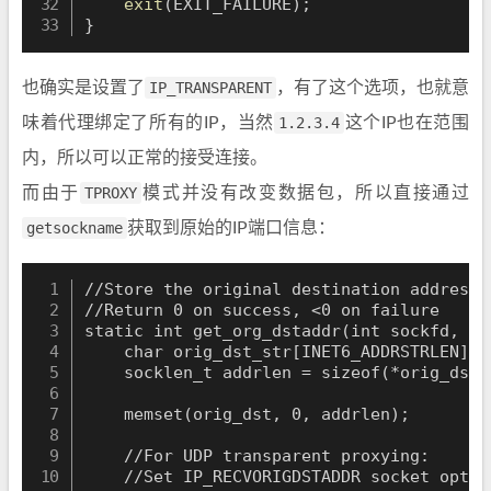
exit
(
EXIT_FAILURE
)
;
}
也确实是设置了
IP_TRANSPARENT
，有了这个选项，也就意
味着代理绑定了所有的IP，当然
1.2.3.4
这个IP也在范围
内，所以可以正常的接受连接。
而由于
TPROXY
模式并没有改变数据包，所以直接通过
getsockname
获取到原始的IP端口信息：
//Store the original destination address 
//Return 0 on success, <0 on failure

static int get_org_dstaddr(int sockfd, st
    char orig_dst_str[INET6_ADDRSTRLEN];

    socklen_t addrlen = sizeof(*orig_dst);
    memset(orig_dst, 0, addrlen);

    //For UDP transparent proxying:

    //Set IP_RECVORIGDSTADDR socket optio