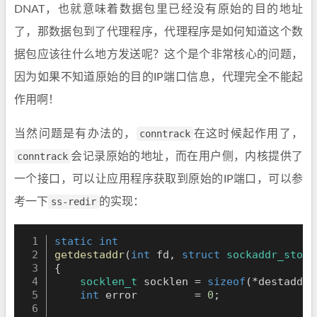
DNAT，也就意味着数据包里已经没有原始的目的地址
了，那数据包到了代理程序，代理程序是如何知道这个数
据包应该往什么地方发送呢？这个是个非常核心的问题，
因为如果不知道原始的目的IP端口信息，代理完全不能起
作用啊！
当然问题是有办法的，
conntrack
在这时候起作用了，
conntrack
会记录原始的地址，而在用户侧，内核提供了
一个接口，可以让应用程序获取到原始的IP端口，可以参
考一下
ss-redir
的实现：
static
int
getdestaddr
(
int
 fd
,
struct
sockaddr_stora
{
socklen_t
 socklen 
=
sizeof
(
*
destaddr
)
int
 error         
=
0
;