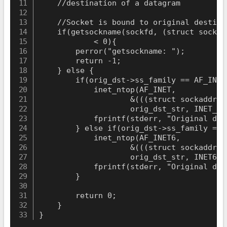
    //destination of a datagram

    //Socket is bound to original destinat
    if(getsockname(sockfd, (struct sockad
            < 0){

        perror("getsockname: ");

        return -1;

    } else {

        if(orig_dst->ss_family == AF_INET)
            inet_ntop(AF_INET,

                    &(((struct sockaddr_i
                    orig_dst_str, INET_ADD
            fprintf(stderr, "Original des
        } else if(orig_dst->ss_family == A
            inet_ntop(AF_INET6,

                    &(((struct sockaddr_i
                    orig_dst_str, INET6_AD
            fprintf(stderr, "Original des
        }

        return 0;

    }

}