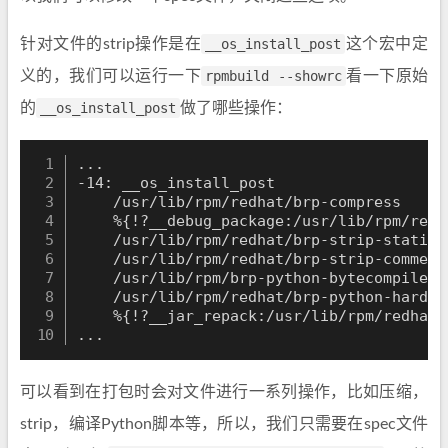
针对文件的strip操作是在
__os_install_post
这个宏中定
义的，我们可以运行一下
rpmbuild --showrc
看一下原始
的
__os_install_post
做了哪些操作：
..
.

-14: __os_install_post

    /usr/lib/rpm/redhat/brp-compress

    %
{
!
?__debug_package:/usr/lib/rpm/redh
    /usr/lib/rpm/redhat/brp-strip-static-
    /usr/lib/rpm/redhat/brp-strip-comment
    /usr/lib/rpm/brp-python-bytecompile

    /usr/lib/rpm/redhat/brp-python-hardlin
    %
{
!
?__jar_repack:/usr/lib/rpm/redhat/
..
可以看到在打包时会对文件进行一系列操作，比如压缩，
strip，编译Python脚本等，所以，我们只需要在spec文件