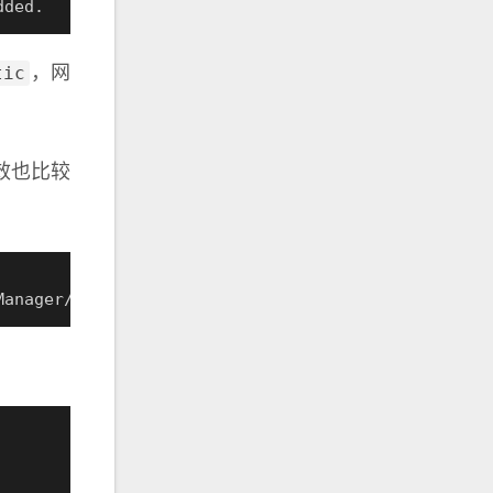
dded.
tic
，网
效也比较
Manager/ActiveConnection/4
)