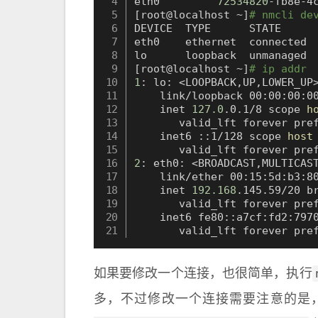
eth0         
72534820
[
root@localhost ~
]
# nmcli de
DEVICE  TYPE      STATE      
eth0    ethernet  connected  
[
root@localhost ~
]
# ip addr
1
: lo: 
<
LOOPBACK,UP,LOWER_UP
    link/loopback 00:00:00:00
    inet 
127.0
.0.1/8 scope 
h
       valid_lft forever pref
    inet6 ::1/128 scope 
host
2
: eth0: 
<
BROADCAST,MULTICAS
    link/ether 00:15:5d:b3:80
    inet 
192.168
.145.59/20 b
       valid_lft forever pref
    inet6 fe80::a7cf:fd2:797
       valid_lft forever pre
如果要修改一个连接，也很简单，执行
多，不过修改一个连接需要注意的是