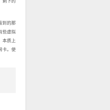
别，剩下的
看到的那
有些虚拟
，本质上
的网卡。使