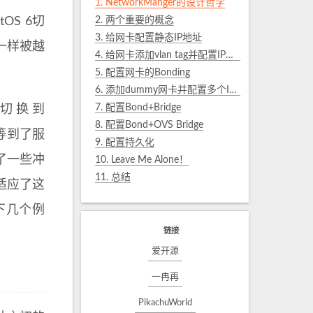
1.
NetworkManger的设计哲学
S 6切
2.
两个重要的概念
3.
给网卡配置静态IP地址
d一样被越
4.
给网卡添加vlan tag并配置IP地址
5.
配置网卡的Bonding
6.
添加dummy网卡并配置多个IP地址
7.
配置Bond+Bridge
就切换到
8.
配置Bond+OVS Bridge
。等到了服
9.
配置持久化
了一些冲
10.
Leave Me Alone！
11.
总结
适应了这
下几个例
链接
爱开源
一冉再
PikachuWorld