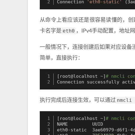
Connection 
'eth0-static'
(
3a
从命令上看应该还是很容易读懂的，创
eth0
卡名字是
，IPv4手动配置，地址
一般情况下，连接创建后如果对应设备
简单，直接执行：
[
root@localhost ~
]
# nmcli co
Connection successfully acti
nmcli 
执行完成后连接生效，可以通过
[
root@localhost ~
]
# nmcli co
NAME         UUID            
eth0-static  3ae60979-d6f1-4d