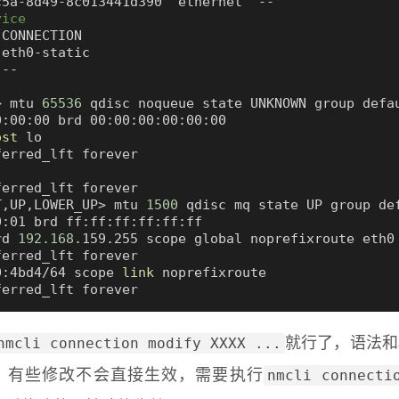
vice
CONNECTION

eth0-static

>
 mtu 
65536
 qdisc noqueue state UNKNOWN group defa
:00:00 brd 00:00:00:00:00:00

ost
 lo

erred_lft forever

T,UP,LOWER_UP
>
 mtu 
1500
 qdisc mq state UP group de
:01 brd ff:ff:ff:ff:ff:ff

rd 
192.168
.159.255 scope global noprefixroute eth0

erred_lft forever

0:4bd4/64 scope 
link
 noprefixroute

ferred_lft forever
nmcli connection modify XXXX ...
就行了，语法和
nmcli connecti
，有些修改不会直接生效，需要执行