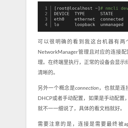
[
root@localhost ~
]
# nmcli de
DEVICE  TYPE      STATE      
eth0    ethernet  connected  
lo      loopback  unmanaged 
可以很明确的看到我这台机器有两
NetworkManager管理且对应的连接
理。在终端里执行，正常的设备会显示
清晰的。
另外一个概念是
connection
，也就是连
DHCP或者手动配置，如果是手动配置
就不一一细说了，具体的看文档就好。
需要注意的是，连接是需要最终被ap