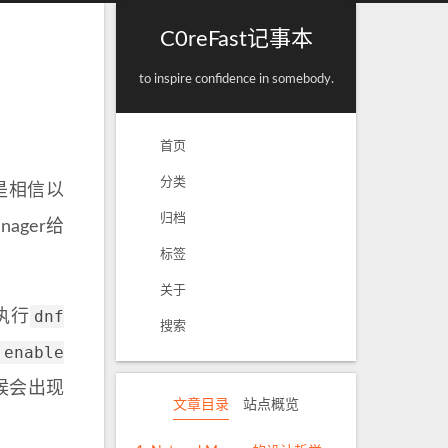
C0reFast记事本
to inspire confidence in somebody.
首页
分类
但是相信以
归档
ager给
标签
关于
dnf
执行
搜索
 enable
时候会出现
文章目录
站点概览