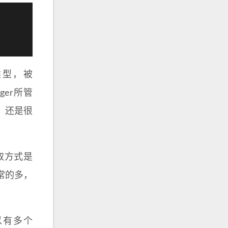
类型，被
ager所管
，还是很
取方式是
常的多，
以有多个