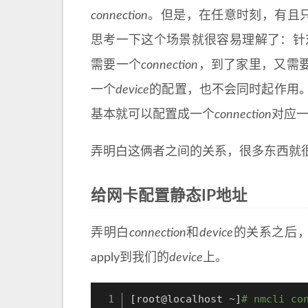
connection
。但是，在任意时刻，有且
思考一下这个场景就很容易理解了：针
需要一个
connection
，到了家里，又需要
一个
device
的配置，也不会同时起作用
基本就可以配置成一个
connection
对应
弄明白这俩者之间的关系，很多东西就
给网卡配置静态IP地址
弄明白
connection
和
device
的关系之后，
apply到我们的
device
上。
[
root@localhost ~
]
# nmcli co