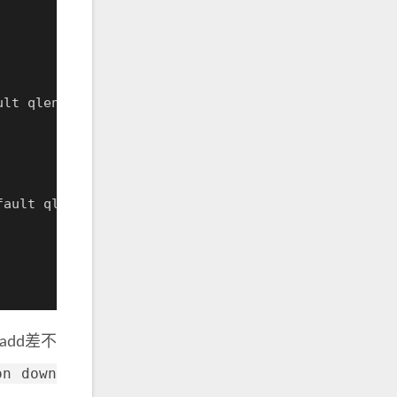
ult qlen 
1000
fault qlen 
1000
add差不
on down