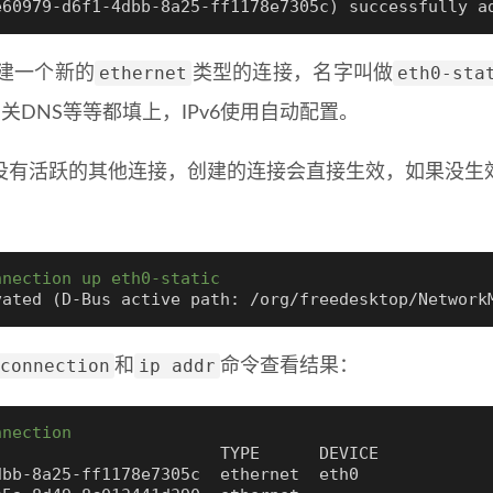
e60979-d6f1-4dbb-8a25-ff1178e7305c
)
 successfully a
ethernet
eth0-sta
建一个新的
类型的连接，名字叫做
网关DNS等等都填上，IPv6使用自动配置。
没有活跃的其他连接，创建的连接会直接生效，如果没生
nnection up eth0-static
vated 
(
D-Bus active path: /org/freedesktop/Network
connection
ip addr
和
命令查看结果：
nnection
                      TYPE      DEVICE

bb-8a25-ff1178e7305c  ethernet  eth0
