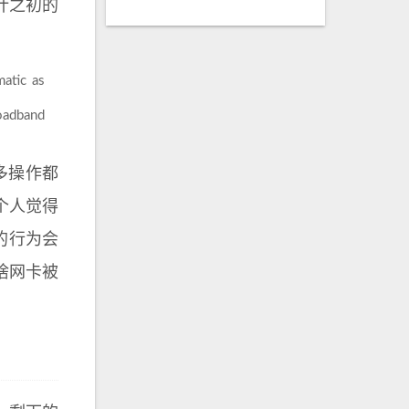
设计之初的
atic as
oadband
多操作都
个人觉得
的行为会
啥网卡被