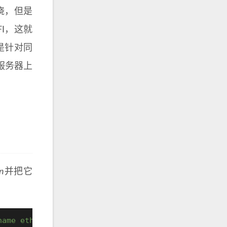
绕，但是
I，这就
是针对同
服务器上
n
并把它
name eth0 ipv4.method manual ipv4.addresses "192.1