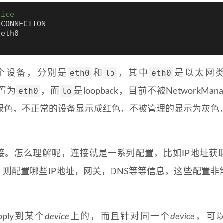
vice
CONNECTION

eth0

 --
eth0
lo
eth0
个设备，分别是
和
，其中
是以太网
eth0
lo
配置为
，而
是loopback，目前不被NetworkMan
绿色，不正常的设备显示成红色，不被管理的显示为灰色
接。怎么理解呢，连接就是一系列配置，比如IP地址获
，则配置哪些IP地址，网关，DNS等等信息，这些配置非
ply到某个
device
上的，而且针对同一个
device
，可