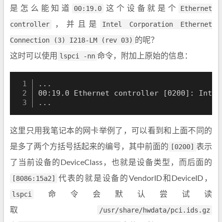
是怎么能知道
00:19.0
这个设备就是个
Ethernet
controller
，并且是
Intel Corporation Ethernet
Connection (3) I218-LM (rev 03)
的呢？
这时可以使用
lspci -nn
命令，附加上原始的信息：
..
.

00:19.0 Ethernet controller 
[
0200
]
: Intel
..
.
这里只用我笔记本的网卡举例了，可以看到和上面不同的
是多了两个方括号括起来的编号，其中前面的
[0200]
表示
了当前设备的DeviceClass，也就是设备类型，而后面的
[8086:15a2]
代表的就是设备的VendorID和DeviceID，
lspci
命令会默认尝试读
取
/usr/share/hwdata/pci.ids.gz