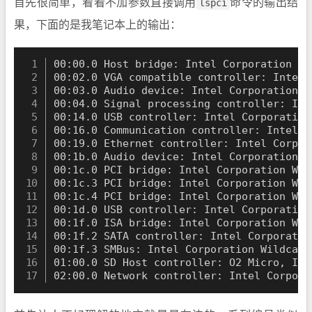
首先很简单，看看不加参数直接调用
lspci
命令的输出结
果，下面的是我笔记本上的输出：
00:00.0 Host bridge: Intel Corporation Br
00:02.0 VGA compatible controller: Intel 
00:03.0 Audio device: Intel Corporation B
00:04.0 Signal processing controller: Int
00:14.0 USB controller: Intel Corporation
00:16.0 Communication controller: Intel C
00:19.0 Ethernet controller: Intel Corpor
00:1b.0 Audio device: Intel Corporation W
00:1c.0 PCI bridge: Intel Corporation Wil
00:1c.3 PCI bridge: Intel Corporation Wil
00:1c.4 PCI bridge: Intel Corporation Wil
00:1d.0 USB controller: Intel Corporation
00:1f.0 ISA bridge: Intel Corporation Wil
00:1f.2 SATA controller: Intel Corporatio
00:1f.3 SMBus: Intel Corporation Wildcat 
01:00.0 SD Host controller: O2 Micro, Inc
02:00.0 Network controller: Intel Corpora