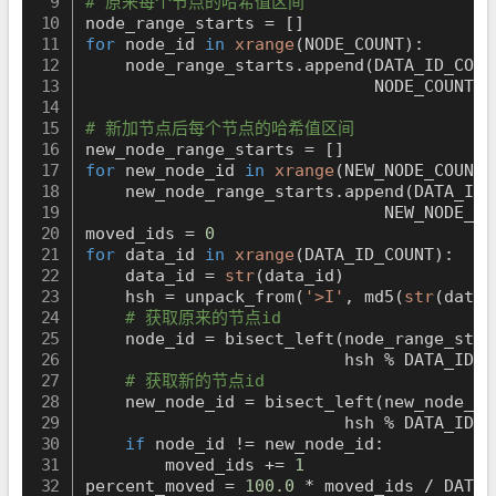
# 原来每个节点的哈希值区间
node_range_starts 
=
[
]
for
 node_id 
in
xrange
(
NODE_COUNT
)
:
    node_range_starts
.
append
(
DATA_ID_COUN
                             NODE_COUNT 
*
# 新加节点后每个节点的哈希值区间
new_node_range_starts 
=
[
]
for
 new_node_id 
in
xrange
(
NEW_NODE_COUNT
)
    new_node_range_starts
.
append
(
DATA_ID_
                              NEW_NODE_CO
moved_ids 
=
0
for
 data_id 
in
xrange
(
DATA_ID_COUNT
)
:
    data_id 
=
str
(
data_id
)
    hsh 
=
 unpack_from
(
'>I'
,
 md5
(
str
(
data_
# 获取原来的节点id
    node_id 
=
 bisect_left
(
node_range_star
                          hsh 
%
 DATA_ID_C
# 获取新的节点id
    new_node_id 
=
 bisect_left
(
new_node_ra
                          hsh 
%
 DATA_ID_C
if
 node_id 
!=
 new_node_id
:
        moved_ids 
+=
1
percent_moved 
=
100.0
*
 moved_ids 
/