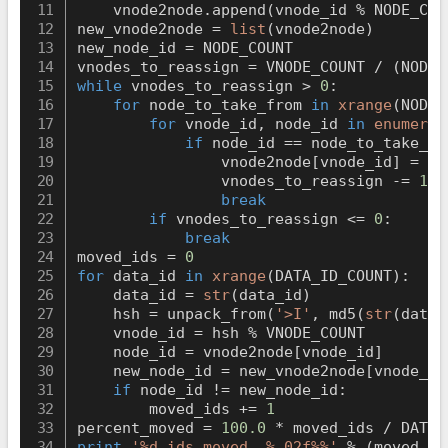
    vnode2node
.
append
(
vnode_id 
%
 NODE_COU
new_vnode2node 
=
list
(
vnode2node
)
new_node_id 
=
 NODE_COUNT

vnodes_to_reassign 
=
 VNODE_COUNT 
/
(
NODE_
while
 vnodes_to_reassign 
>
0
:
for
 node_to_take_from 
in
xrange
(
NODE_
for
 vnode_id
,
 node_id 
in
enumerat
if
 node_id 
==
 node_to_take_fr
                vnode2node
[
vnode_id
]
=
 ne
                vnodes_to_reassign 
-=
1
break
if
 vnodes_to_reassign 
<=
0
:
break
moved_ids 
=
0
for
 data_id 
in
xrange
(
DATA_ID_COUNT
)
:
    data_id 
=
str
(
data_id
)
    hsh 
=
 unpack_from
(
'>I'
,
 md5
(
str
(
data_
    vnode_id 
=
 hsh 
%
 VNODE_COUNT

    node_id 
=
 vnode2node
[
vnode_id
]
    new_node_id 
=
 new_vnode2node
[
vnode_id
if
 node_id 
!=
 new_node_id
:
        moved_ids 
+=
1
percent_moved 
=
100.0
*
 moved_ids 
/
print
'%d ids moved, %.02f%%'
%
(
moved_id