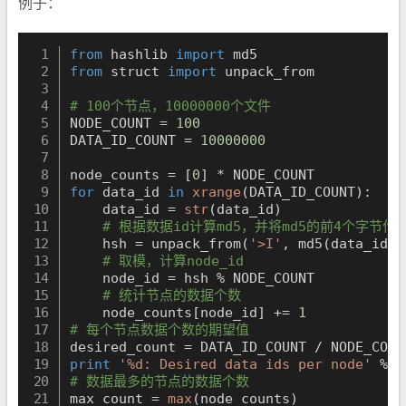
例子：
from
 hashlib 
import
from
 struct 
import
 unpack_from

# 100个节点，10000000个文件
NODE_COUNT 
=
100
DATA_ID_COUNT 
=
10000000
node_counts 
=
[
0
]
*
for
 data_id 
in
xrange
(
DATA_ID_COUNT
)
:
    data_id 
=
str
(
data_id
)
# 根据数据id计算md5，并将md5的前4个字节作为
    hsh 
=
 unpack_from
(
'>I'
,
 md5
(
data_id
)
.
# 取模，计算node_id
    node_id 
=
 hsh 
%
 NODE_COUNT

# 统计节点的数据个数
    node_counts
[
node_id
]
+=
1
# 每个节点数据个数的期望值
desired_count 
=
 DATA_ID_COUNT 
/
print
'%d: Desired data ids per node'
%
# 数据最多的节点的数据个数
max_count 
=
max
(
node_counts
)