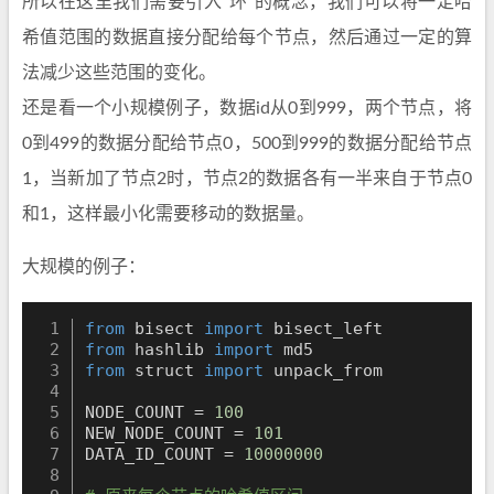
所以在这里我们需要引入“环”的概念，我们可以将一定哈
希值范围的数据直接分配给每个节点，然后通过一定的算
法减少这些范围的变化。
还是看一个小规模例子，数据id从0到999，两个节点，将
0到499的数据分配给节点0，500到999的数据分配给节点
1，当新加了节点2时，节点2的数据各有一半来自于节点0
和1，这样最小化需要移动的数据量。
大规模的例子：
from
 bisect 
import
from
 hashlib 
import
from
 struct 
import
 unpack_from

NODE_COUNT 
=
100
NEW_NODE_COUNT 
=
101
DATA_ID_COUNT 
=
10000000