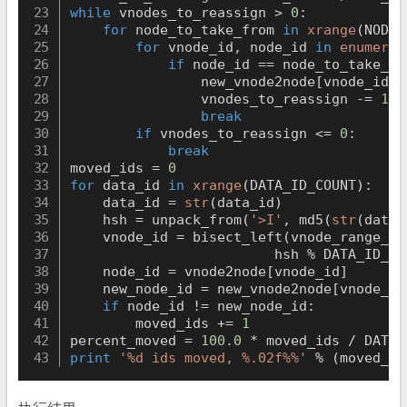
while
 vnodes_to_reassign 
>
0
:
for
 node_to_take_from 
in
xrange
(
NODE_
for
 vnode_id
,
 node_id 
in
enumerat
if
 node_id 
==
 node_to_take_fr
                new_vnode2node
[
vnode_id
]
                vnodes_to_reassign 
-=
1
break
if
 vnodes_to_reassign 
<=
0
:
break
moved_ids 
=
0
for
 data_id 
in
xrange
(
DATA_ID_COUNT
)
:
    data_id 
=
str
(
data_id
)
    hsh 
=
 unpack_from
(
'>I'
,
 md5
(
str
(
data_
    vnode_id 
=
 bisect_left
(
vnode_range_st
                         hsh 
%
 DATA_ID_CO
    node_id 
=
 vnode2node
[
vnode_id
]
    new_node_id 
=
 new_vnode2node
[
vnode_id
if
 node_id 
!=
 new_node_id
:
        moved_ids 
+=
1
percent_moved 
=
100.0
*
 moved_ids 
/
print
'%d ids moved, %.02f%%'
%
(
moved_id