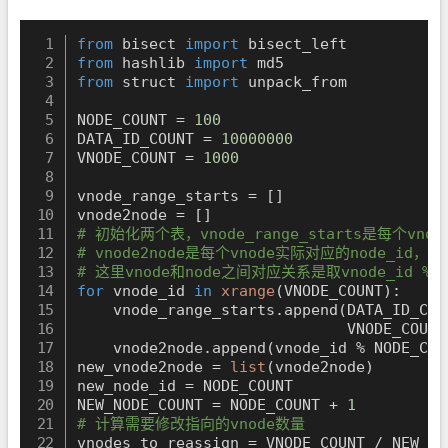
from
 bisect 
import
from
 hashlib 
import
from
 struct 
import
 unpack_from

NODE_COUNT 
=
100
DATA_ID_COUNT 
=
10000000
VNODE_COUNT 
=
1000
vnode_range_starts 
=
[
]
vnode2node 
=
[
]
# 初始化两个表，vnode_range_starts是每个vn
# vnode2node是每个vnode实际对应的node_id，
# 这里vnode和node之间对应关系是取vnode_id % NO
for
 vnode_id 
in
xrange
(
VNODE_COUNT
)
:
    vnode_range_starts
.
append
(
DATA_ID_COU
                              VNODE_COUNT
    vnode2node
.
append
(
vnode_id 
%
 NODE_COU
new_vnode2node 
=
list
(
vnode2node
)
new_node_id 
=
 NODE_COUNT

NEW_NODE_COUNT 
=
 NODE_COUNT 
+
1
# 计算需要修改指向的vnode数量
vnodes_to_reassign 
=
 VNODE_COUNT 
/