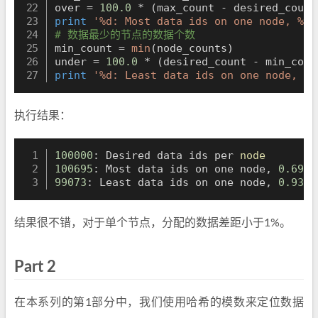
over 
=
100.0
*
(
max_count 
-
 desired_count
print
'%d: Most data ids on one node, %.0
# 数据最少的节点的数据个数
min_count 
=
min
(
node_counts
)
under 
=
100.0
*
(
desired_count 
-
 min_coun
print
'%d: Least data ids on one node, %.
执行结果：
100000
: Desired data ids per 
node
100695
: Most data ids on one node, 
0.69
99073
: Least data ids on one node, 
0.93
% 
结果很不错，对于单个节点，分配的数据差距小于1%。
Part 2
在本系列的第1部分中，我们使用哈希的模数来定位数据