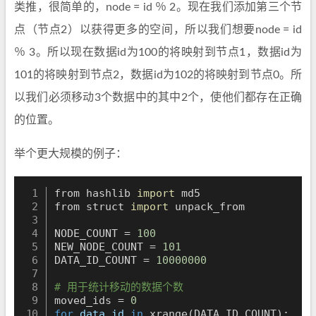
类推，很简单的，node = id ％ 2。现在我们添加第三个节
点（节点2）以获得更多的空间，所以我们想要node = id
％ 3。所以现在数据id为100的将映射到节点1，数据id为
101的将映射到节点2，数据id为102的将映射到节点0。所
以我们必须移动3个数据中的其中2个，使他们都存在正确
的位置。
举个更大规模的例子：
from hashlib 
import
 md5

from struct 
import
 unpack_from

NODE_COUNT 
=
100
NEW_NODE_COUNT 
=
101
DATA_ID_COUNT 
=
10000000
# 用于统计移动的数据个数
moved_ids 
=
0
for
data_id
in
 xrange
(
DATA_ID_COUNT
)
:
