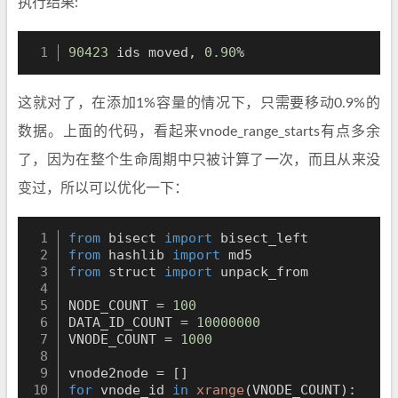
执行结果:
90423
 ids moved, 
0.90
%
这就对了，在添加1%容量的情况下，只需要移动0.9%的
数据。上面的代码，看起来vnode_range_starts有点多余
了，因为在整个生命周期中只被计算了一次，而且从来没
变过，所以可以优化一下：
from
 bisect 
import
from
 hashlib 
import
from
 struct 
import
 unpack_from

NODE_COUNT 
=
100
DATA_ID_COUNT 
=
10000000
VNODE_COUNT 
=
1000
vnode2node 
=
[
]
for
 vnode_id 
in
xrange
(
VNODE_COUNT
)
: