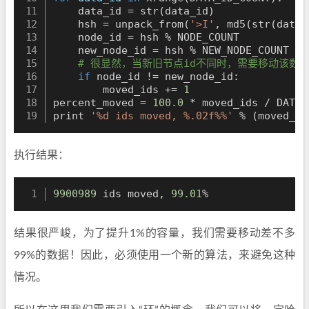
    data_id 
=
 str
(
data_id
)
    hsh 
=
 unpack_from
(
'>I'
, md5
(
str
(
data_
    node_id 
=
 hsh % NODE_COUNT

    new_node_id 
=
 hsh % NEW_NODE_COUNT

# 很显然，当新旧节点id不同时，需要移动该数
if
 node_id 
!=
 new_node_id:

        moved_ids 
+=
1
percent_moved 
=
100.0
 * moved_ids / DATA_
print 
'%d ids moved, %.02f%%'
 % 
(
moved_id
执行结果：
9900989
 ids moved, 
99.01
%
结果很严峻，为了提升1%的容量，我们需要移动差不多
99%的数据！因此，必须使用一个新的算法，来避免这种
情况。